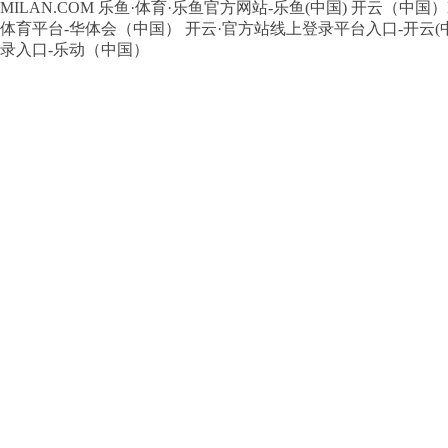
MILAN.COM
乐鱼·体育·乐鱼官方网站-乐鱼(中国)
开云（中国）Kai
体育平台-华体会（中国）
开云·官方站线上登录平台入口-开云(
录入口-乐动（中国）