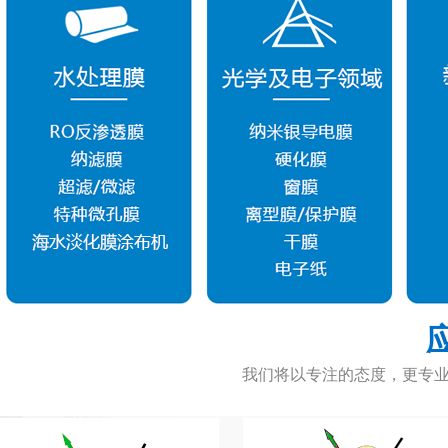
我们将以专注的态度，更专