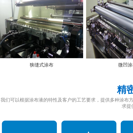
狭缝式涂布
微凹涂
精
我们可以根据涂布液的特性及客户的工艺要求，提供多种涂布
求提