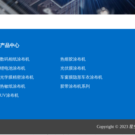
产品中心
数码相纸涂布机
热熔胶涂布机
锂电池涂布机
光伏膜涂布机
光学膜精密涂布机
车窗膜隐形车衣涂布机
热敏纸涂布机
胶带涂布机系列
UV涂布机
Copyright © 2023 星