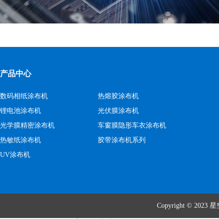
产品中心
数码相纸涂布机
热熔胶涂布机
锂电池涂布机
光伏膜涂布机
光学膜精密涂布机
车窗膜隐形车衣涂布机
热敏纸涂布机
胶带涂布机系列
UV涂布机
Copyright © 2023 星