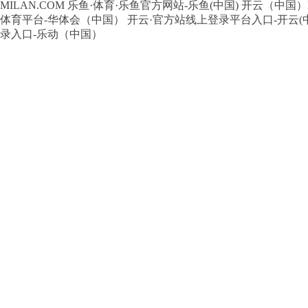
MILAN.COM
乐鱼·体育·乐鱼官方网站-乐鱼(中国)
开云（中国）Kai
体育平台-华体会（中国）
开云·官方站线上登录平台入口-开云(
录入口-乐动（中国）