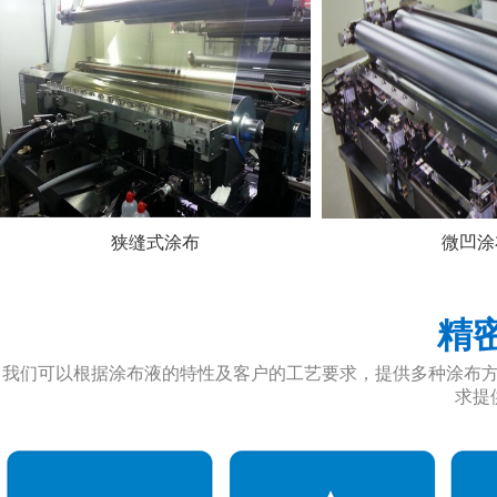
狭缝式涂布
微凹涂
精
我们可以根据涂布液的特性及客户的工艺要求，提供多种涂布
求提