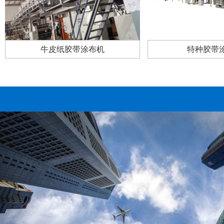
牛皮纸胶带涂布机
特种胶带