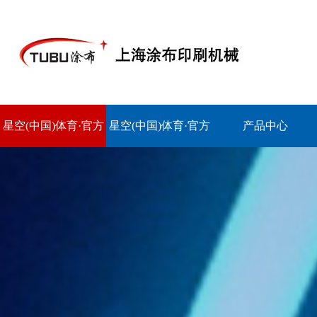
星空(中国)体育·官方
星空(中国)体育·官方
产品中心
网站
网站