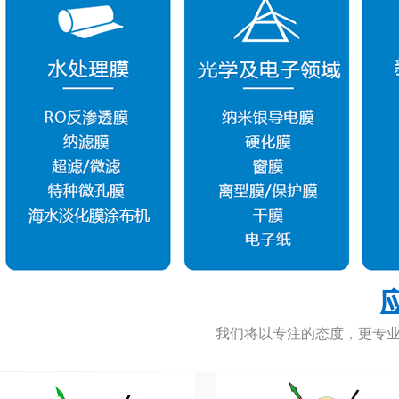
我们将以专注的态度，更专