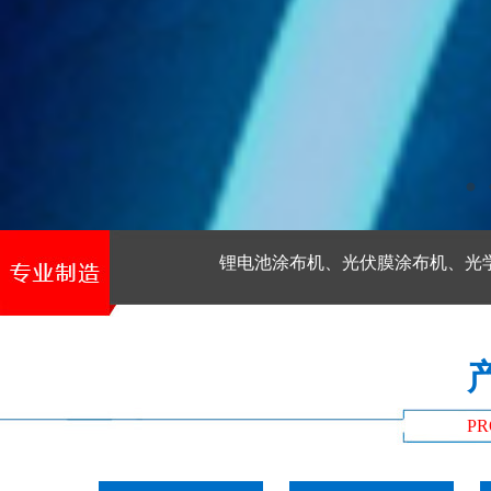
锂电池涂布机、光伏膜涂布机、光
PR