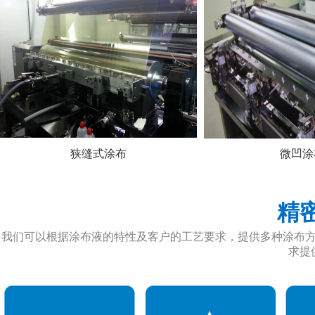
狭缝式涂布
微凹涂
精
我们可以根据涂布液的特性及客户的工艺要求，提供多种涂布
求提