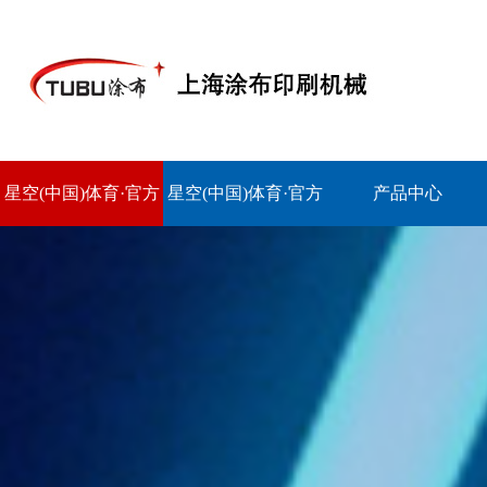
星空(中国)体育·官方
星空(中国)体育·官方
产品中心
网站
网站