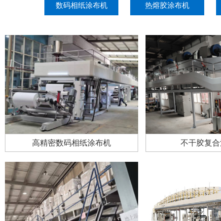
数码相纸涂布机
热熔胶涂布机
高精密数码相纸涂布机
不干胶复合