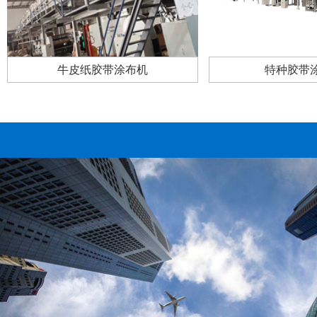
牛皮纸胶带涂布机
特种胶带