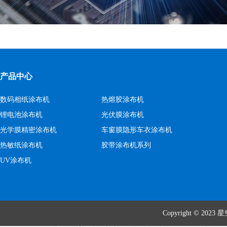
产品中心
数码相纸涂布机
热熔胶涂布机
锂电池涂布机
光伏膜涂布机
光学膜精密涂布机
车窗膜隐形车衣涂布机
热敏纸涂布机
胶带涂布机系列
UV涂布机
Copyright © 2023 星