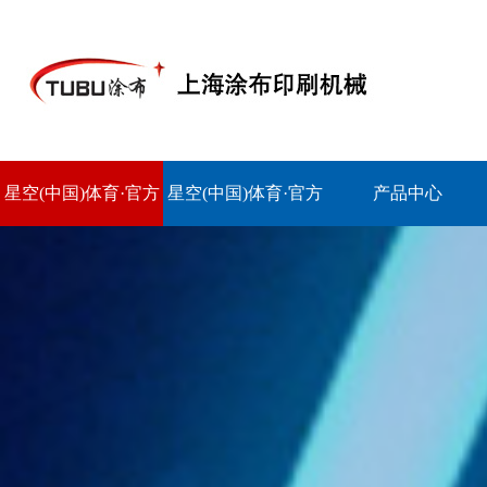
星空(中国)体育·官方
星空(中国)体育·官方
产品中心
网站
网站