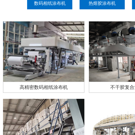
数码相纸涂布机
热熔胶涂布机
高精密数码相纸涂布机
不干胶复合